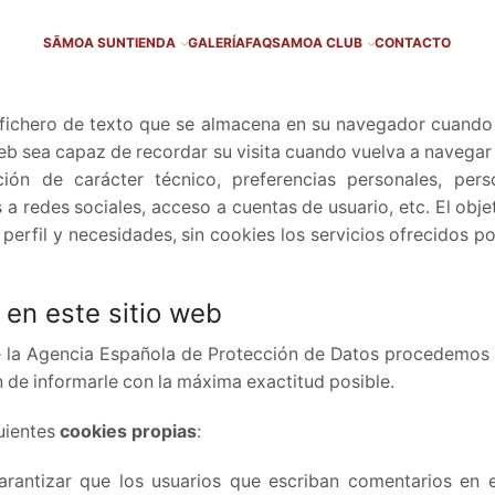
SÃMOA SUN
TIENDA
GALERÍA
FAQ
SAMOA CLUB
CONTACTO
ichero de texto que se almacena en su navegador cuando v
web sea capaz de recordar su visita cuando vuelva a navegar
ión de carácter técnico, preferencias personales, pers
s a redes sociales, acceso a cuentas de usuario, etc. El obje
 perfil y necesidades, sin cookies los servicios ofrecidos po
 en este sitio web
de la Agencia Española de Protección de Datos procedemos a
n de informarle con la máxima exactitud posible.
guientes
cookies propias
:
arantizar que los usuarios que escriban comentarios en