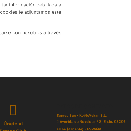
ltar información detallada a
 cookies le adjuntamos este
carse con nosotros a través
DATOS DE CONTACTO
Samoa Sun – KoiNoYokan S.L.
Avenida de Novelda nº 8, Entlo. 03206
Únete al
Elche (Alicante) – ESPAÑA.