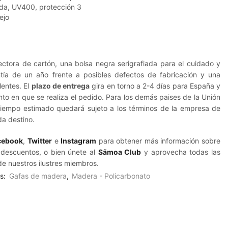
ada, UV400, protección 3
ejo
ectora de cartón, una bolsa negra serigrafiada para el cuidado y
ntía de un año frente a posibles defectos de fabricación y una
lentes. El
plazo de entrega
gira en torno a 2-4 días para España y
o en que se realiza el pedido. Para los demás paises de la Unión
tiempo estimado quedará sujeto a los términos de la empresa de
a destino.
cebook
,
Twitter
e
Instagram
para obtener más información sobre
 descuentos, o bien únete al
Sãmoa Club
y aprovecha todas las
de nuestros ilustres miembros.
es:
Gafas de madera
,
Madera - Policarbonato