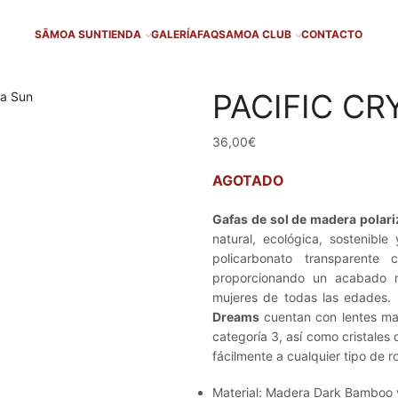
SÃMOA SUN
TIENDA
GALERÍA
FAQ
SAMOA CLUB
CONTACTO
PACIFIC C
36,00
€
AGOTADO
Gafas de sol de madera polar
natural, ecológica, sostenib
policarbonato transparente
proporcionando un acabado m
mujeres de todas las edades.
Dreams
cuentan con lentes mat
categoría 3, así como cristales
fácilmente a cualquier tipo de ro
Material: Madera Dark Bamboo y