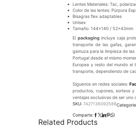
Lentes Materiales: Tac, polariz
Color de las lentes: Púrpura Esp
Bisagras flex adaptables
Unisex
Tamaño: 144×140 / 52x43mm
El
packaging
incluye caja prot
transporte de las gafas, gara
gamuza para la limpieza de las 
Portugal desde el mismo moment
Europea y resto del mundo el 
transporte, dependiendo de cad
Síguenos en redes sociales:
Fa
productos, cupones, sorteos y
ventajas exclusivas de ser uno 
SKU:
7427136092588
Categori
Comparte:
Related Products