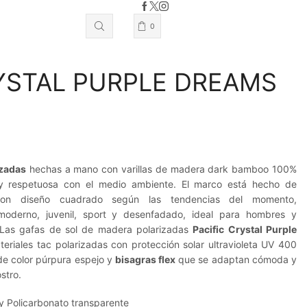
0
RYSTAL PURPLE DREAMS
izadas
hechas a mano con varillas de madera dark bamboo 100%
le y respetuosa con el medio ambiente. El marco está hecho de
 con diseño cuadrado según las tendencias del momento,
oderno, juvenil, sport y desenfadado, ideal para hombres y
 Las gafas de sol de madera polarizadas
Pacific Crystal Purple
eriales tac polarizadas con protección solar ultravioleta UV 400
 de color púrpura espejo y
bisagras flex
que se adaptan cómoda y
stro.
 Policarbonato transparente