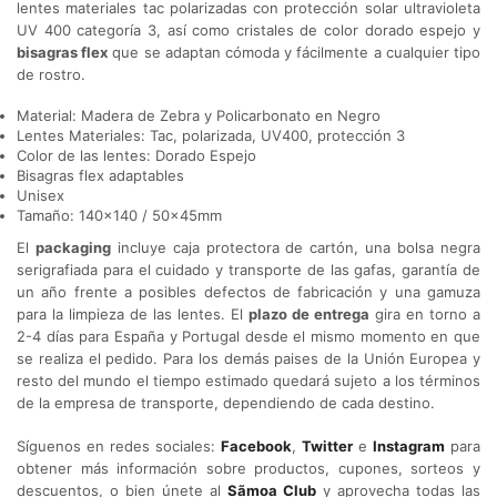
lentes materiales tac polarizadas con protección solar ultravioleta
UV 400 categoría 3, así como cristales de color dorado espejo y
bisagras flex
que se adaptan cómoda y fácilmente a cualquier tipo
de rostro.
Material: Madera de Zebra y Policarbonato en Negro
Lentes Materiales: Tac, polarizada, UV400, protección 3
Color de las lentes: Dorado Espejo
Bisagras flex adaptables
Unisex
Tamaño: 140×140 / 50x45mm
El
packaging
incluye caja protectora de cartón, una bolsa negra
serigrafiada para el cuidado y transporte de las gafas, garantía de
un año frente a posibles defectos de fabricación y una gamuza
para la limpieza de las lentes. El
plazo de entrega
gira en torno a
2-4 días para España y Portugal desde el mismo momento en que
se realiza el pedido. Para los demás paises de la Unión Europea y
resto del mundo el tiempo estimado quedará sujeto a los términos
de la empresa de transporte, dependiendo de cada destino.
Síguenos en redes sociales:
Facebook
,
Twitter
e
Instagram
para
obtener más información sobre productos, cupones, sorteos y
descuentos, o bien únete al
Sãmoa Club
y aprovecha todas las