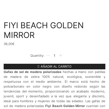
FIYI BEACH GOLDEN
MIRROR
36,00
€
FIYI
BEACH
GOLDEN
MIRROR
AÑADIR AL CARRITO
cantidad
Gafas de sol de madera polarizadas
hechas a mano con patillas
de madera de zebra 100% natural, ecológica, sostenible y
respetuosa con el medio ambiente. El marco está hecho de
policarbonato en color negro con diseño redondo según las
tendencias del momento, proporcionando un acabado moderno,
juvenil, sport y desenfadado a la vez que elegante y discreto,
ideal para hombres y mujeres de todas las edades. Las gafas de
sol de madera polarizadas
Fiyi
Beach Golden Mirror
cuentan con